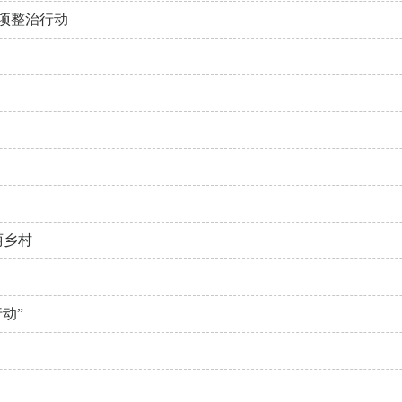
项整治行动
丽乡村
动”