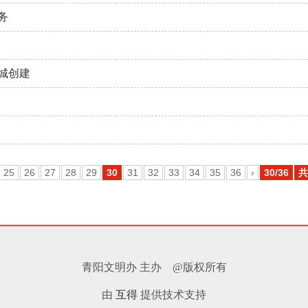
务
城创建
25
26
27
28
29
30
31
32
33
34
35
36
›
30/36
共
青阳文明办 主办 @版权所有
由
互得
提供技术支持