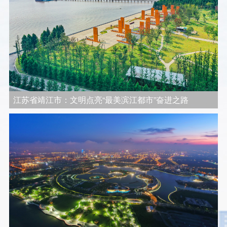
江苏省靖江市：文明点亮“最美滨江都市”奋进之路