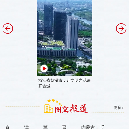
：文明诸暨 大
浙江省慈溪市：让文明之花遍
天津市滨海新
开古城
迎你
更多+
京
津
冀
晋
内蒙古
辽