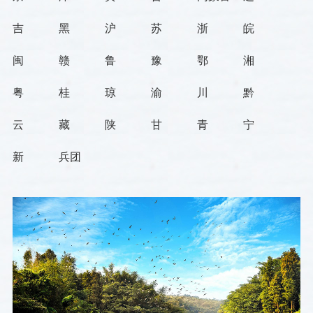
吉
黑
沪
苏
浙
皖
闽
赣
鲁
豫
鄂
湘
粤
桂
琼
渝
川
黔
云
藏
陕
甘
青
宁
新
兵团